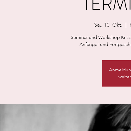
TERM
Sa., 10. Okt.
  |  
Seminar und Workshop Krisz
Anfänger und Fortgeschri
Anmeldung
weite