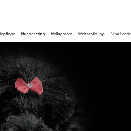
epflege
Hundesitting
Hollagroom
Weiterbildung
Nina Landr